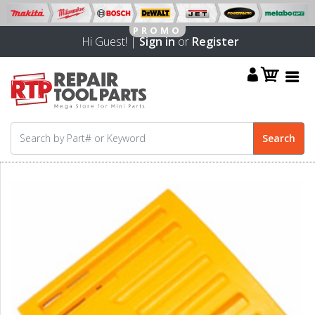
Hi Guest! |
Sign in
or
Register