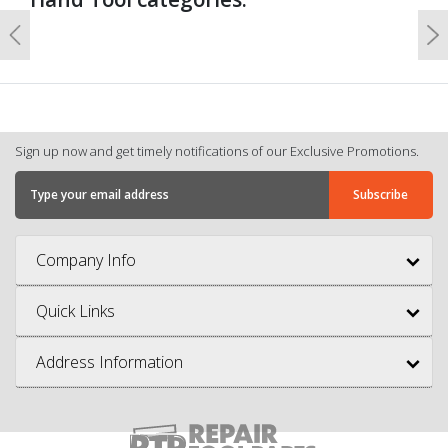
Previous
N
Sign up now and get timely notifications of our Exclusive Promotions.
Company Info
Quick Links
Address Information