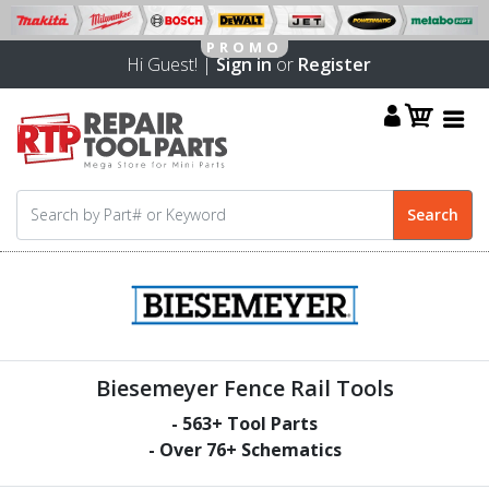
Hi Guest! |
Sign in
or
Register
Biesemeyer Fence Rail Tools
-
563
+ Tool Parts
- Over
76
+ Schematics